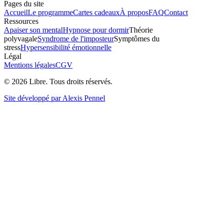
Pages du site
Accueil
Le programme
Cartes cadeaux
À propos
FAQ
Contact
Ressources
Apaiser son mental
Hypnose pour dormir
Théorie
polyvagale
Syndrome de l'imposteur
Symptômes du
stress
Hypersensibilité émotionnelle
Légal
Mentions légales
CGV
©
2026
Libre. Tous droits réservés.
Site développé par Alexis Pennel