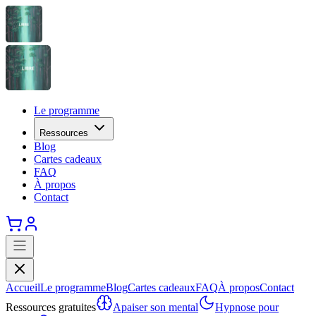
Le programme
Ressources
Blog
Cartes cadeaux
FAQ
À propos
Contact
Accueil
Le programme
Blog
Cartes cadeaux
FAQ
À propos
Contact
Ressources gratuites
Apaiser son mental
Hypnose pour