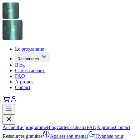
Le programme
Ressources
Blog
Cartes cadeaux
FAQ
À propos
Contact
Accueil
Le programme
Blog
Cartes cadeaux
FAQ
À propos
Contact
Ressources gratuites
Apaiser son mental
Hypnose pour