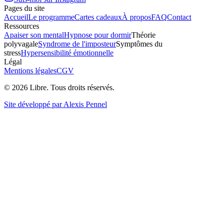
Pages du site
Accueil
Le programme
Cartes cadeaux
À propos
FAQ
Contact
Ressources
Apaiser son mental
Hypnose pour dormir
Théorie
polyvagale
Syndrome de l'imposteur
Symptômes du
stress
Hypersensibilité émotionnelle
Légal
Mentions légales
CGV
©
2026
Libre. Tous droits réservés.
Site développé par Alexis Pennel